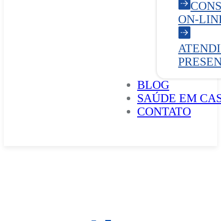
CONS
ON-LIN
ATEND
PRESE
BLOG
SAÚDE EM CA
CONTATO