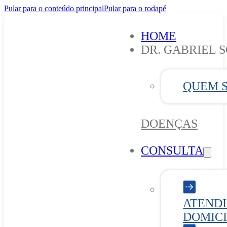
Pular para o conteúdo principal
Pular para o rodapé
HOME
DR. GABRIEL 
QUEM 
DOENÇAS
CONSULTA
ATEND
DOMICI