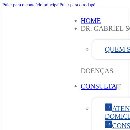
Pular para o conteúdo principal
Pular para o rodapé
HOME
DR. GABRIEL 
QUEM 
DOENÇAS
CONSULTA
ATE
DOMICI
CONS