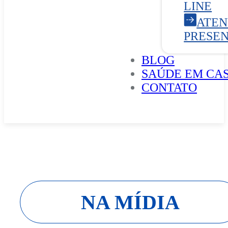
LINE
ATE
PRESE
BLOG
SAÚDE EM CA
CONTATO
NA MÍDIA