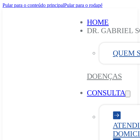
Pular para o conteúdo principal
Pular para o rodapé
HOME
DR. GABRIEL 
QUEM 
DOENÇAS
CONSULTA
ATEND
DOMICI