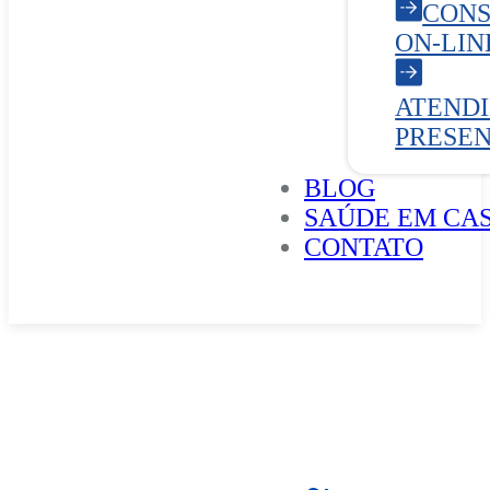
CONS
ON-LIN
ATEND
PRESE
BLOG
SAÚDE EM CA
CONTATO