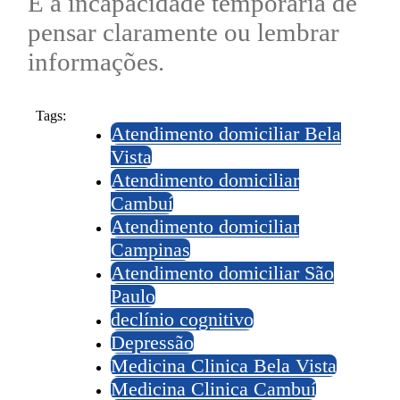
É a incapacidade temporária de
pensar claramente ou lembrar
informações.
Tags:
Atendimento domiciliar Bela
Vista
Atendimento domiciliar
Cambuí
Atendimento domiciliar
Campinas
Atendimento domiciliar São
Paulo
declínio cognitivo
Depressão
Medicina Clinica Bela Vista
Medicina Clinica Cambuí