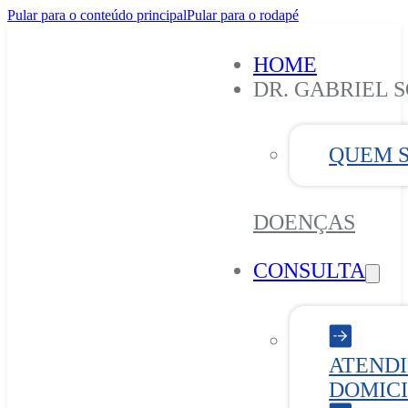
Pular para o conteúdo principal
Pular para o rodapé
HOME
DR. GABRIEL 
QUEM 
DOENÇAS
CONSULTA
ATEND
DOMICI