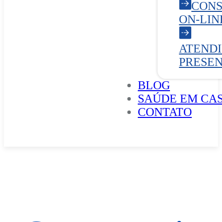
CONS
ON-LIN
ATEND
PRESE
BLOG
SAÚDE EM CA
CONTATO