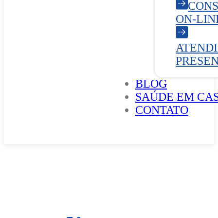
CONS
ON-LIN
ATEND
PRESE
BLOG
SAÚDE EM CA
CONTATO