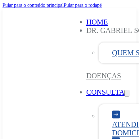
Pular para o conteúdo principal
Pular para o rodapé
HOME
DR. GABRIEL 
QUEM 
DOENÇAS
CONSULTA
ATEND
DOMICI