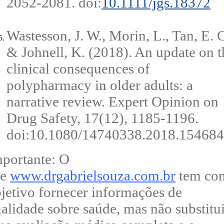
2052-2081. doi:
10.1111/jgs.18372
Wastesson, J. W., Morin, L., Tan, E. C
& Johnell, K. (2018). An update on t
clinical consequences of
polypharmacy in older adults: a
narrative review. Expert Opinion on
Drug Safety, 17(12), 1185-1196.
doi:10.1080/14740338.2018.15468
portante: O
te
www.drgabrielsouza.com.br
tem co
jetivo fornecer informações de
alidade sobre saúde, mas não substitu