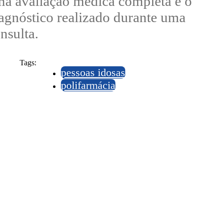
a avaliação médica completa e o
agnóstico realizado durante uma
nsulta.
Tags:
pessoas idosas
polifarmácia