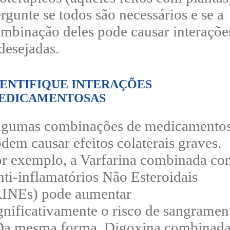
rgunte se todos são necessários e se a
mbinação deles pode causar interaçõe
desejadas.
DENTIFIQUE INTERAÇÕES
EDICAMENTOSAS
lgumas combinações de medicamento
dem causar efeitos colaterais graves.
r exemplo, a Varfarina combinada c
ti-inflamatórios Não Esteroidais
INEs) pode aumentar
gnificativamente o risco de sangramen
Da mesma forma, Digoxina combinad