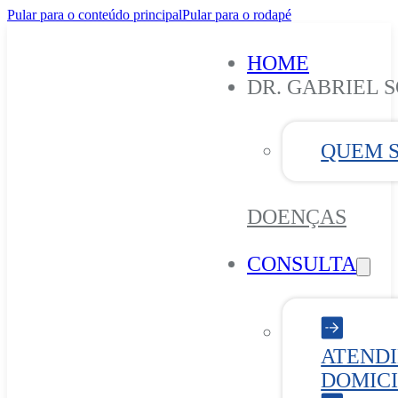
Pular para o conteúdo principal
Pular para o rodapé
HOME
DR. GABRIEL 
QUEM 
DOENÇAS
CONSULTA
ATEND
DOMICI