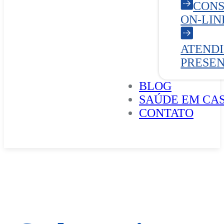
CONS
ON-LIN
ATEND
PRESE
BLOG
SAÚDE EM CA
CONTATO